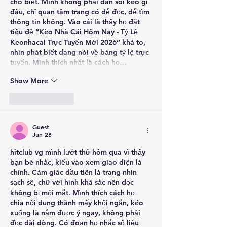
cho biết. Mình không phải dân soi kèo gì 
đâu, chỉ quan tâm trang có dễ đọc, dễ tìm 
thông tin không. Vào cái là thấy họ đặt 
tiêu đề “Kèo Nhà Cái Hôm Nay - Tỷ Lệ 
Keonhacai Trực Tuyến Mới 2026” khá to, 
nhìn phát biết đang nói về bảng tỷ lệ trực 
tuyến. Mình thích nhất là cách họ…
Show More
Like
Reply
Guest
Jun 28
hitclub vg
 mình lướt thử hôm qua vì thấy 
bạn bè nhắc, kiểu vào xem giao diện là 
chính. Cảm giác đầu tiên là trang nhìn 
sạch sẽ, chữ với hình khá sắc nên đọc 
không bị mỏi mắt. Mình thích cách họ 
chia nội dung thành mấy khối ngắn, kéo 
xuống là nắm được ý ngay, không phải 
đọc dài dòng. Có đoạn họ nhắc số liệu 