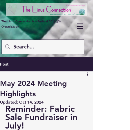
The Linus Connection is a Federal 501(c)(3)
Organization
Post
May 2024 Meeting
Highlights
Updated:
Oct 14, 2024
Reminder: Fabric 
Sale Fundraiser in 
July!