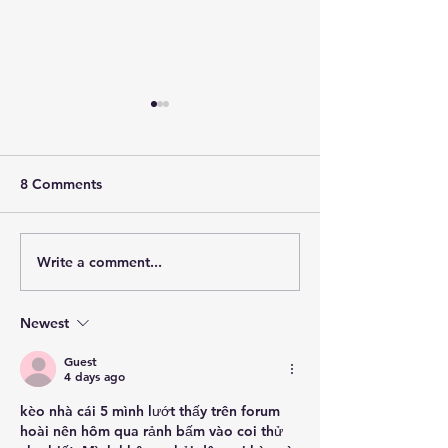
8 Comments
Write a comment...
May 2026 Meeting
April 2026 Mee
Highlights
Highlights
Newest
Guest
4 days ago
kèo nhà cái 5
 mình lướt thấy trên forum 
hoài nên hôm qua rảnh bấm vào coi thử 