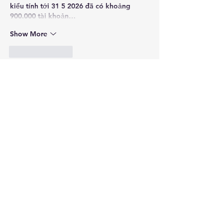
kiểu tính tới 31 5 2026 đã có khoảng 
900.000 tài khoản…
Show More
Like
Reply
Guest
Jun 25
https://1hitclub.io/
 mình thấy dạo này 
nhiều người nhắc nên cũng tò mò bấm 
vào xem thử giao diện thế nào. Mình 
không có thời gian khám phá sâu, chỉ 
lướt qua vài trang để coi cách họ sắp xếp 
nội dung thôi. Ấn tượng đầu là bố cục 
nhìn khá thoáng, các mục được gom theo 
từng khối nên mắt bắt thông tin nhanh, 
không bị loạn. Mình thích kiểu trình bày 
dạng bảng/cột gọn gàng, nhìn vào là 
biết…
Show More