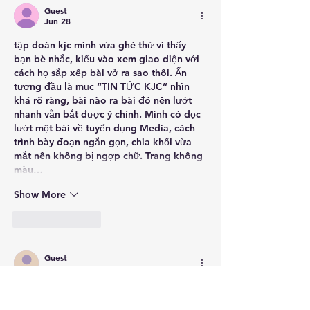
Guest
Jun 28
tập đoàn kjc
 mình vừa ghé thử vì thấy 
bạn bè nhắc, kiểu vào xem giao diện với 
cách họ sắp xếp bài vở ra sao thôi. Ấn 
tượng đầu là mục “TIN TỨC KJC” nhìn 
khá rõ ràng, bài nào ra bài đó nên lướt 
nhanh vẫn bắt được ý chính. Mình có đọc 
lướt một bài về tuyển dụng Media, cách 
trình bày đoạn ngắn gọn, chia khối vừa 
mắt nên không bị ngợp chữ. Trang không 
màu…
Show More
Like
Reply
Guest
Jun 28
sunwin vg
 mình ghé thử lúc rảnh vì thấy 
bạn bè nhắc hoài, chủ yếu tò mò giao 