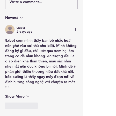
Write a comment...
May 2026 Meeting
April 2026 Mee
Highlights
Highlights
Newest
Guest
2 days ago
8xbet com
 mình thấy bạn bè nhắc hoài 
nên ghé vào coi thử cho biết. Mình không 
đăng ký gì đâu, chỉ lướt qua xem họ làm 
trang có dễ nhìn không. Ấn tượng đầu là 
giao diện khá thân thiện, màu sắc nhìn 
nhẹ mắt nên đọc không bị mỏi. Mình để ý 
phần giới thiệu thương hiệu đặt khá nổi, 
kéo xuống là thấy ngay mấy đoạn nói về 
định hướng công nghệ với chuyện ra mắt 
từ…
Show More
Like
Reply